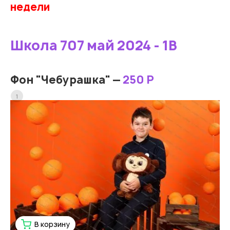
недели
Школа 707 май 2024 - 1В
Фон "Чебурашка" —
250 Р
1
В корзину