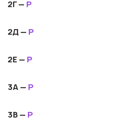
2Г —
Р
2Д —
Р
2Е —
Р
3А —
Р
3В —
Р