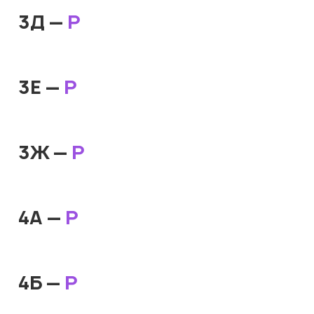
3Д —
Р
3Е —
Р
3Ж —
Р
4А —
Р
4Б —
Р