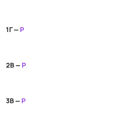
1Г —
Р
2В —
Р
3В —
Р