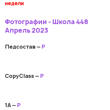
недели
Фотографии - Школа 448
Апрель 2023
Педсостав —
Р
CopyClass —
Р
1А —
Р