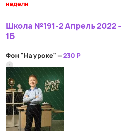
недели
Школа №191-2 Апрель 2022 -
1Б
Фон "На уроке" —
230 Р
1